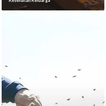
Kesehatan Keluarga
Kenapa
Madu
Murni
Lebih
Baik?
Ini
Penjelasan
Lengkapnya