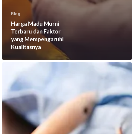
Blog
Harga Madu Murni
Terbaru dan Faktor
yang Mempengaruhi
Kualitasnya
Tips
Memilih
Madu
Berkualitas
Tinggi
untuk
Kesehatan
Keluarga