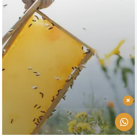
Tim layanan pelanggan kami
siap menjawab pertanyaan
Anda. Tanyakan apa saja
kepada kami!
Halo, ada yang bisa kami
bantu?