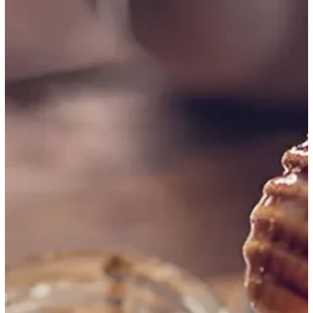
Terbaru
dan
Faktor
yang
Mempengaruhi
Kualitasnya