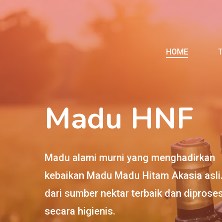
Skip
to
main
HOME
content
Madu HNF
Madu alami murni yang menghadirkan
kebaikan Madu Madu Hitam Akasia asli. 
dari sumber nektar terbaik dan diprose
secara higienis.