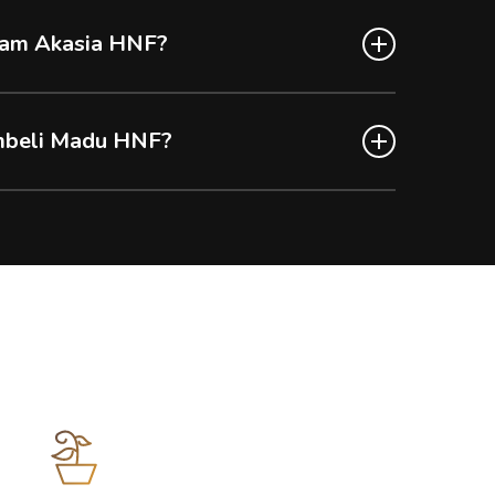
asli dan murni tanpa tambahan pemanis
tam Akasia HNF?
mia lainnya. Proses pengolahan dilakukan
nal kaya akan nutrisi alami dan antioksidan.
mbeli Madu HNF?
at membantu menjaga daya tahan tubuh,
rnaan, serta menunjang stamina dan
ui website resmi, marketplace terpercaya,
lainnya yang tertera pada halaman kontak.