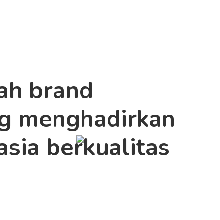
ah brand
g menghadirkan
sia berkualitas