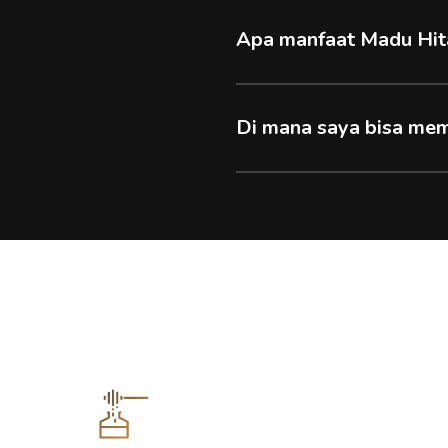
Ya, Madu HNF adalah madu 
Apa manfaat Madu Hi
buatan, gula, atau bahan ki
secara alami dan higienis.
Madu Hitam Akasia HNF dike
Di mana saya bisa me
Konsumsi secara rutin dap
mendukung kesehatan pence
Madu HNF dapat dibeli melal
kebugaran sehari-hari.
atau kanal penjualan resmi 