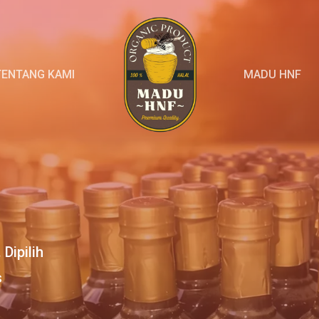
TENTANG KAMI
MADU HNF
Dipilih
s