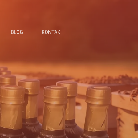
BLOG
KONTAK