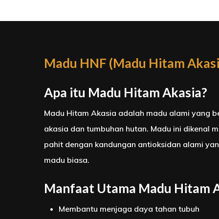
Madu HNF (Madu Hitam Akasi
Apa itu Madu Hitam Akasia?
Madu Hitam Akasia adalah madu alami yang be
akasia dan tumbuhan hutan. Madu ini dikenal me
pahit dengan kandungan antioksidan alami yang
madu biasa.
Manfaat Utama Madu Hitam A
Membantu menjaga daya tahan tubuh