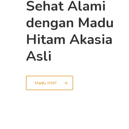
Sehat Alami
dengan Madu
Hitam Akasia
Asli
Madu HNF